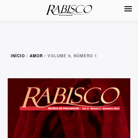
INÍCIO
/
AMOR
/ VOLUME 9, NÚMERO 1